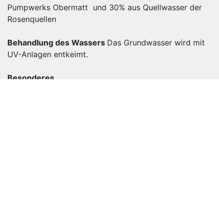
Pumpwerks Obermatt und 30% aus Quellwasser der
Rosenquellen
Behandlung des Wassers
Das Grundwasser wird mit
UV-Anlagen entkeimt.
Besonderes
Das Tenniker Trinkwasser hat einen guten Geschmack.
Die Grundwassertemperatur beträgt zwischen 10.0°C
und 14.0°C. Das Trinkwasser wird alle 3 Monate durch
das Kantonale Labor kontrolliert. Die Wasserproben
werden im Pumpwerk Obermatt , in den Reservoirs
Rosen und Gisiberg sowie im Werkhof entnommen. Die
im Jahr 2024 entnommenen Proben entsprachen alle
den gesetzlichen Anforderungen. Die
Wasserversorgung Tenniken wird nach dem vom
Kanton vorgegebenen QS-System betrieben.