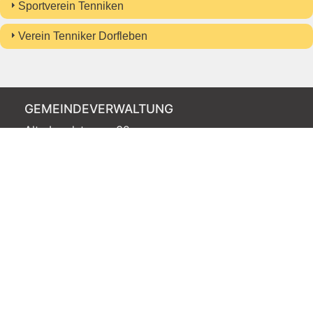
Sportverein Tenniken
Verein Tenniker Dorfleben
GEMEINDEVERWALTUNG
Alte Landstrasse 32
4456 Tenniken
061 973 07 00
gemeinde@tenniken.ch
ÖFFNUNGSZEITEN
Dienstag
16.00 - 18.00 Uhr
Mittwoch
10.00 - 11.30 Uhr
Donnerstag
11.00 - 13.00 Uhr
Telefonöffnungszeiten